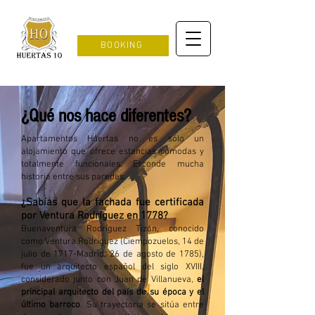
BOOKING
¿Qué nos hace diferentes?
Apartamentos Huertas no es sólo un
alojamiento que ofrece estancias cómodas y
totalmente funcionales. Esconde mucha
historia entre sus paredes.
¿Sabías que la fachada fue certificada
por Ventura Rodríguez en 1778?
Buenaventura Rodríguez Tizón, conocido
como Ventura Rodríguez​ (
Ciempozuelos
, 14 de
julio de 1717-
Madrid
, 26 de agosto de 1785),
fue un
arq
uitecto
español
del siglo XVIII,
considerado junto con
Juan de Villanueva
,
el
principal arquitecto del país de su época y el
último barroco
.​ Su trayectoria se sitúa entre