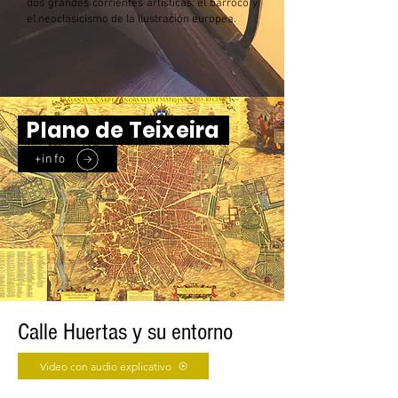
dos grandes corrientes artísticas: el
barroco
y
el
neoclasicismo
de la
Ilustración
europea
.
Plano de Teixeira
+info
Calle Huertas y su entorno
Video con audio explicativo