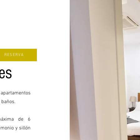
RESERVA
es
 apartamentos
2 baños.
áxima de 6
monio y sillón