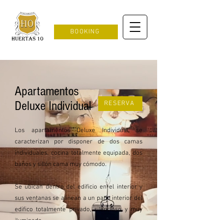
BOOKING
Apartamentos
Deluxe Individual
RESERVA
Los apartamentos Deluxe Individual, se
caracterizan por disponer de dos camas
individuales, cocina totalmente equipada, dos
baños y sillón cama muy cómodo.
Se ubican dentro del edificio en el interior y
sus ventanas se alinean a un patio interior del
edifico totalmente privado, silencioso y muy